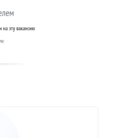
елем
и на эту вакансию
ле.