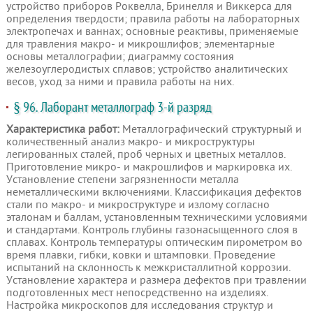
устройство приборов Роквелла, Бринелля и Виккерса для
определения твердости; правила работы на лабораторных
электропечах и ваннах; основные реактивы, применяемые
для травления макро- и микрошлифов; элементарные
основы металлографии; диаграмму состояния
железоуглеродистых сплавов; устройство аналитических
весов, уход за ними и правила работы на них.
§ 96. Лаборант металлограф 3-й разряд
Характеристика работ:
Металлографический структурный и
количественный анализ макро- и микроструктуры
легированных сталей, проб черных и цветных металлов.
Приготовление микро- и макрошлифов и маркировка их.
Установление степени загрязненности металла
неметаллическими включениями. Классификация дефектов
стали по макро- и микроструктуре и излому согласно
эталонам и баллам, установленным техническими условиями
и стандартами. Контроль глубины газонасыщенного слоя в
сплавах. Контроль температуры оптическим пирометром во
время плавки, гибки, ковки и штамповки. Проведение
испытаний на склонность к межкристаллитной коррозии.
Установление характера и размера дефектов при травлении
подготовленных мест непосредственно на изделиях.
Настройка микроскопов для исследования структур и