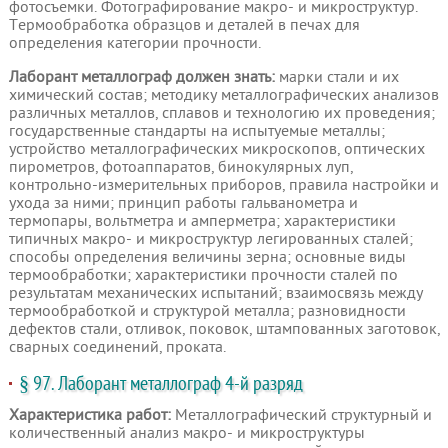
фотосъемки. Фотографирование макро- и микроструктур.
Термообработка образцов и деталей в печах для
определения категории прочности.
Лаборант металлограф должен знать:
марки стали и их
химический состав; методику металлографических анализов
различных металлов, сплавов и технологию их проведения;
государственные стандарты на испытуемые металлы;
устройство металлографических микроскопов, оптических
пирометров, фотоаппаратов, бинокулярных луп,
контрольно-измерительных приборов, правила настройки и
ухода за ними; принцип работы гальванометра и
термопары, вольтметра и амперметра; характеристики
типичных макро- и микроструктур легированных сталей;
способы определения величины зерна; основные виды
термообработки; характеристики прочности сталей по
результатам механических испытаний; взаимосвязь между
термообработкой и структурой металла; разновидности
дефектов стали, отливок, поковок, штампованных заготовок,
сварных соединений, проката.
§ 97. Лаборант металлограф 4-й разряд
Характеристика работ:
Металлографический структурный и
количественный анализ макро- и микроструктуры