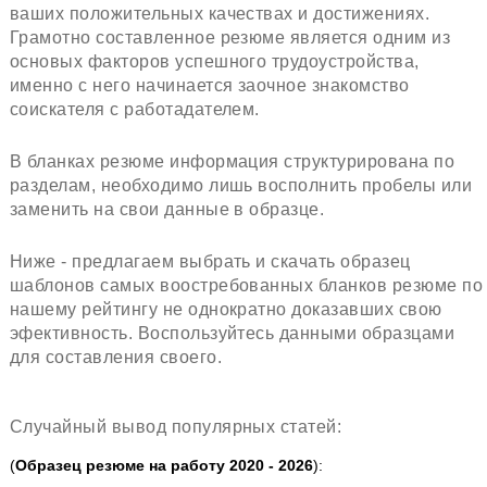
ваших полoжительных качествах и достижениях.
Грамотно составленное резюме является одним из
основых факторов успешного трудоустройства,
именно с него начинается заочное знакомство
соискателя с работадателем.
В бланках резюме информация структурирована по
разделам, необходимо лишь восполнить пробелы или
заменить на свои данные в образце.
Ниже - предлагаем выбрать и скачать образец
шаблонов самых воостребованных бланков резюме по
нашему рейтингу не однократно доказавших свою
эфективность. Воспользуйтесь данными образцами
для составления своего.
Случайный вывод популярных статей:
(
Образец резюме на работу 2020 - 2026
):