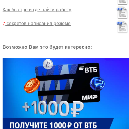
Как быстро и где найти работу
секретов написания резюме
7
Возможно Вам это будет интересно: