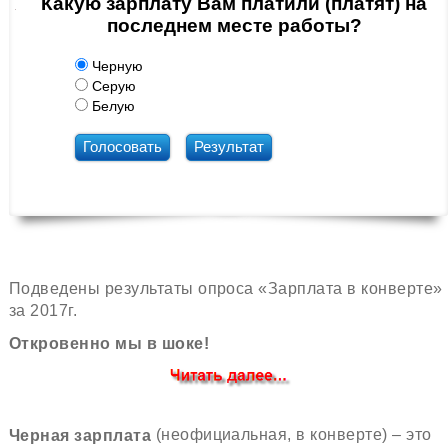
Какую зарплату Вам платили (платят) на
последнем месте работы?
Черную
Серую
Белую
Подведены результаты опроса «Зарплата в конверте»
за 2017г.
Откровенно мы в шоке!
(неофициальная, в конверте) – это
Черная зарплата