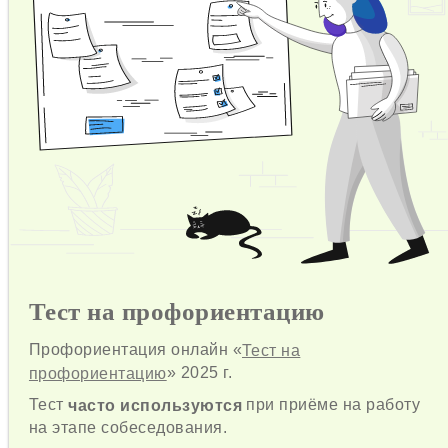
Тест на профориентацию
Профориентация онлайн «
Тест на
» 2025 г.
профориентацию
Тест
при приёме на работу
часто используются
на этапе собеседования.