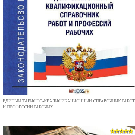
ЕДИНЫЙ ТАРИФНО-КВАЛИФИКАЦИОННЫЙ СПРАВОЧНИК РАБОТ
И ПРОФЕССИЙ РАБОЧИХ