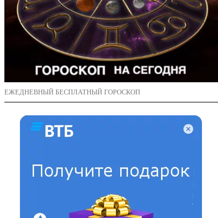
ЕЖЕДНЕВНЫЙ БЕСПЛАТНЫЙ ГОРОСКОП