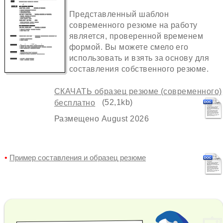
Представленный шаблон
современного резюме на работу
является, проверенной временем
формой. Вы можете смело его
использовать и взять за основу для
составления собственного резюме.
СКАЧАТЬ образец резюме (современного)
(52,1kb)
бесплатно
Размещено August 2026
•
Пример составления и образец резюме