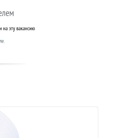
елем
и на эту вакансию
ле.