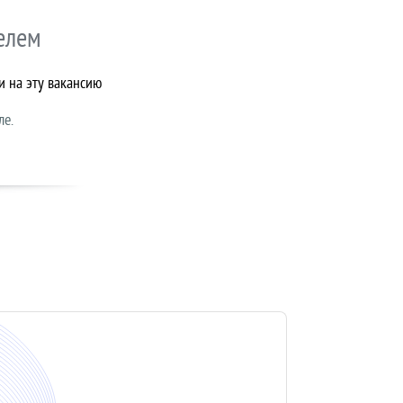
елем
и на эту вакансию
ле.