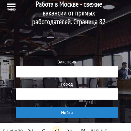
Работа в Москве - свежие
меню
вакансии от прямых
работодателей. Страница 82
Вакансия
Город
80
81
82
83
84