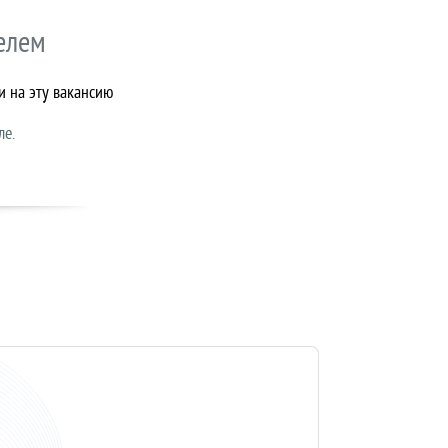
елем
и на эту вакансию
ле.