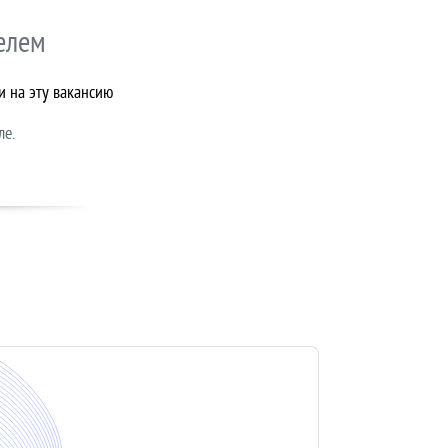
елем
и на эту вакансию
ле.