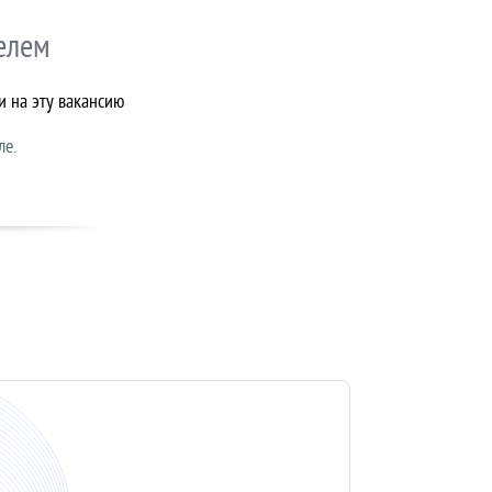
елем
и на эту вакансию
ле.