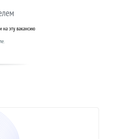
елем
и на эту вакансию
ле.