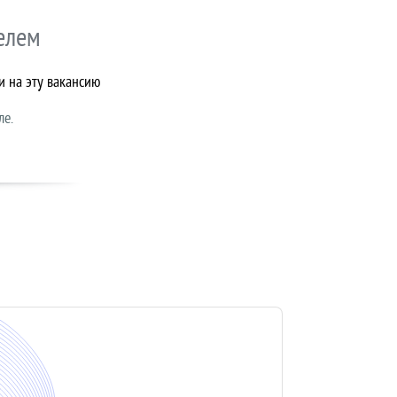
елем
и на эту вакансию
ле.