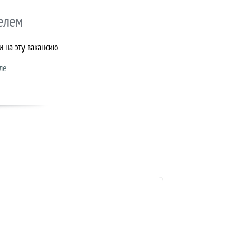
елем
и на эту вакансию
ле.