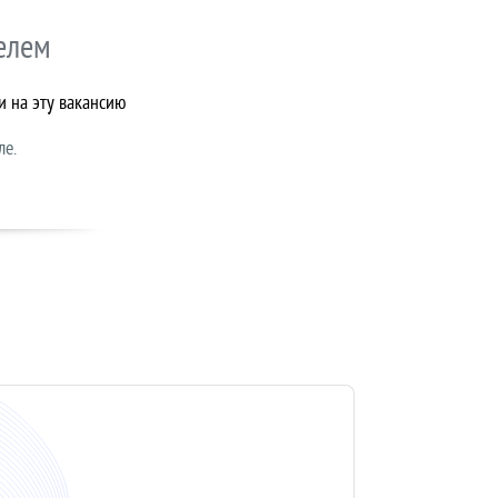
елем
и на эту вакансию
ле.