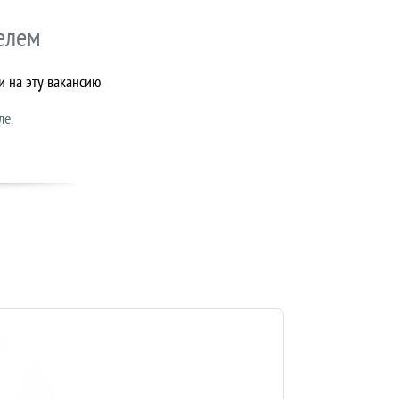
елем
и на эту вакансию
ле.