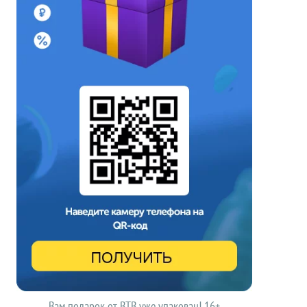
Вам подарок от ВТВ уже упакован! 16+