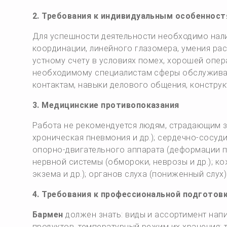
2. Требования к индивидуальным особенност
Для успешности деятельности необходимо нал
координации, линейного глазомера, умения ра
устному счету в условиях помех, хорошей опе
необходимому специалистам сферы обслужива
контактам, навыки делового общения, конструк
3. Медицинские противопоказания
Работа не рекомендуется людям, страдающим з
хроническая пневмония и др.); сердечно-сосуди
опорно-двигательного аппарата (деформации по
нервной системы (обмороки, неврозы и др.); ко
экзема и др.); органов слуха (пониженный слух)
4. Требования к профессиональной подготов
Бармен
должен знать: виды и ассортимент нап
продуктов, температурный режим их хранения; 