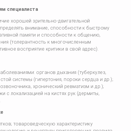
ям специалиста
ичие хорошей зрительно-двигательной
спределять внимание, способности к быстрому
ративной памяти и способности к общению,
ния (толерантность к многочисленным
тивное восприятие критики в свой адрес).
аболеваниями: органов дыхания (туберкулез,
стой системы (гипертония, пороки сердца и др.);
звоночника, хронический ревматизм и др.);
жи с локализацией на кистях рук (дермиты,
.
ке
итков; товароведческую характеристику
технологию и рецептуру приготовления; правила