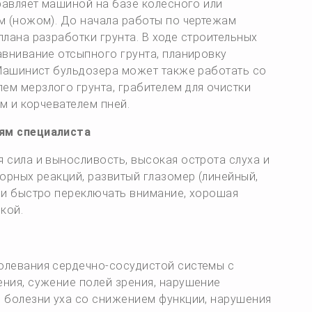
равляет машиной на базе колесного или
м (ножом). До начала работы по чертежам
лана разработки грунта. В ходе строительных
авнивание отсыпного грунта, планировку
 Машинист бульдозера может также работать со
м мерзлого грунта, грабителем для очистки
м и корчевателем пней.
ям специалиста
 сила и выносливость, высокая острота слуха и
орных реакций, развитый глазомер (линейный,
 и быстро переключать внимание, хорошая
кой.
олевания сердечно-сосудистой системы с
ния, сужение полей зрения, нарушение
 болезни уха со снижением функции, нарушения