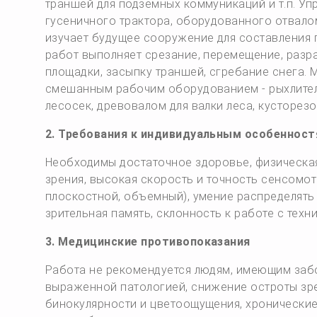
траншей для подземных коммуникаций и т.п. Уп
гусеничного трактора, оборудованного отвало
изучает будущее сооружение для составления п
работ выполняет срезание, перемещение, разр
площадки, засыпку траншей, сгребание снега.
смешанным рабочим оборудованием - рыхлителе
лесосек, древовалом для валки леса, кусторезо
2. Требования к индивидуальным особенност
Необходимы достаточное здоровье, физическая
зрения, высокая скорость и точность сенсомот
плоскостной, объемный), умение распределять
зрительная память, склонность к работе с техни
3. Медицинские противопоказания
Работа не рекомендуется людям, имеющим заб
выраженной патологией, снижение остроты зре
бинокулярности и цветоощущения, хронические