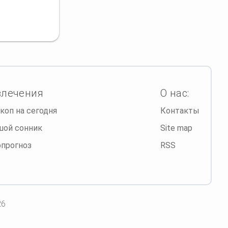
влечения
О нас:
коп на сегодня
Контакты
шой сонник
Site map
опрогноз
RSS
26