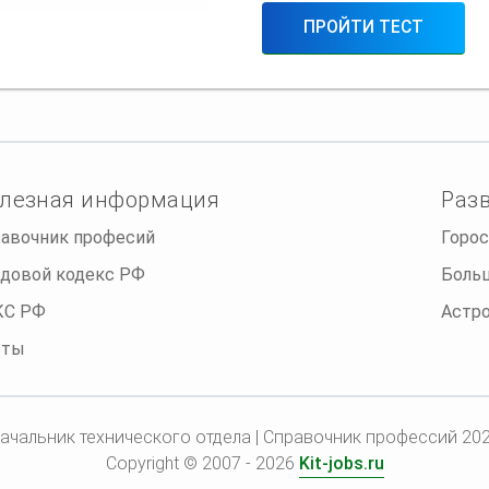
ПРОЙТИ ТЕСТ
лезная информация
Раз
авочник професий
Горос
довой кодекс РФ
Боль
КС РФ
Астр
сты
ачальник технического отдела | Справочник профессий 20
Copyright © 2007 - 2026
Kit-jobs.ru