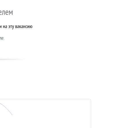
елем
и на эту вакансию
ле.