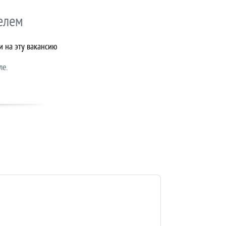
елем
и на эту вакансию
ле.