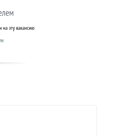
елем
и на эту вакансию
ле.