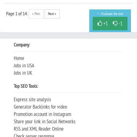
Page
1
of 14:
« Prev.
Next »
+ - Evaluate the tool
+1
-1
Company:
Home
Jobs in USA
Jobs in UK
Top SEO Tools:
Express site analysis
Generator Backlinks for video
Promotion account in Instagram
Share your link in Social Networks
RSS and XML Reader Online
Check server response